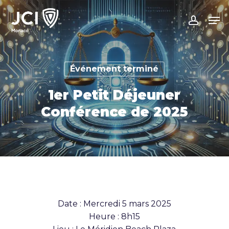
Skip
Men
to
accoun
main
content
Événement terminé
1er Petit Déjeuner
Conférence de 2025
Date : Mercredi 5 mars 2025
Heure : 8h15