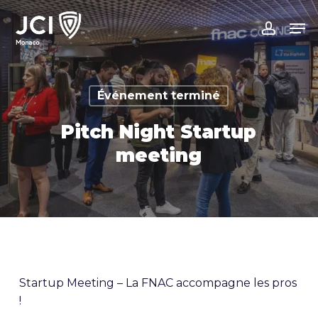
Skip
Men
to
accoun
main
content
Événement terminé
Pitch Night Startup
meeting
Startup Meeting – La FNAC accompagne les pros
!